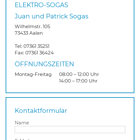
ELEKTRO-SOGAS
Juan und Patrick Sogas
ELEKTROHEIZUNGEN
SMA Solar Technology AG
Wilhelmstr. 105
E-CHECK
Varta
73433
Aalen
Tel:
07361 35251
GARANTIE
Fax:
07361 36424
ÖFFNUNGSZEITEN
WERBESPOT - TOP LIEFERSERVICE
Montag-Freitag
08:00 – 12:00 Uhr
14:00 – 17:00 Uhr
Kontaktformular
Name