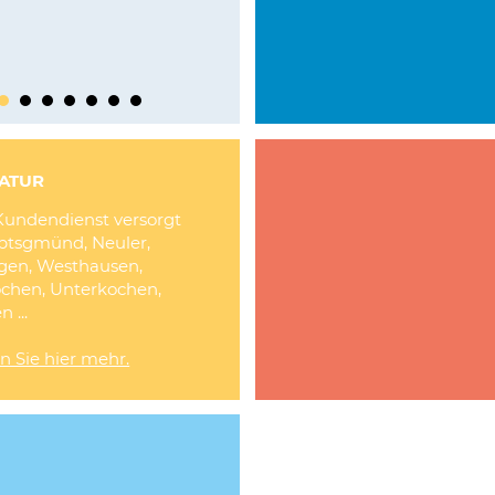
ATUR
Kundendienst versorgt
btsgmünd, Neuler,
ngen, Westhausen,
chen, Unterkochen,
 ...
n Sie hier mehr.