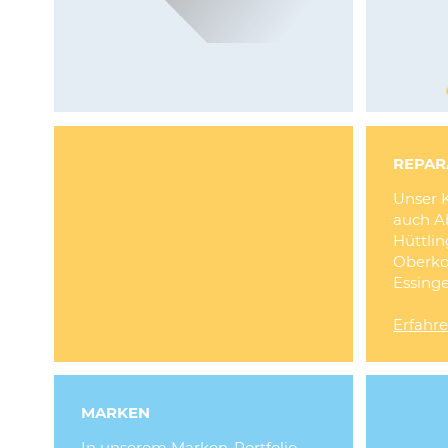
REPAR
Unser 
auch A
Hüttli
Oberko
Essingen
Erfahre
MARKEN
In unserem Marken-Portfolio